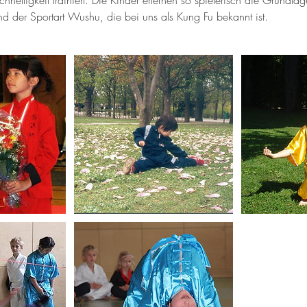
hnelligkeit trainiert. Die Kinder erlernen so spielerisch die Grundla
nd der Sportart Wushu, die bei uns als Kung Fu bekannt ist.