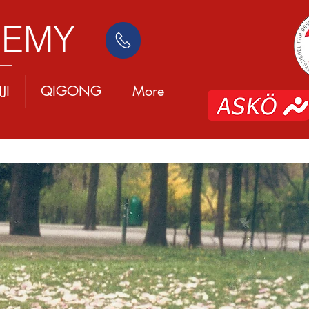
DEMY
JI
QIGONG
More