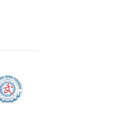
4 an, die wir leider nicht beheben
levant. Bitte ignorieren.