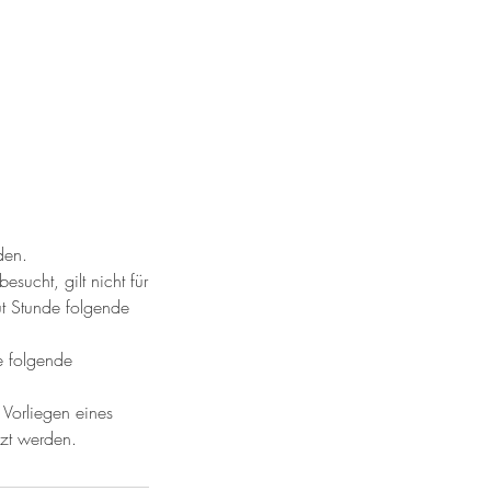
den.
sucht, gilt nicht für
ut Stunde folgende
e folgende
 Vorliegen eines
zt werden.