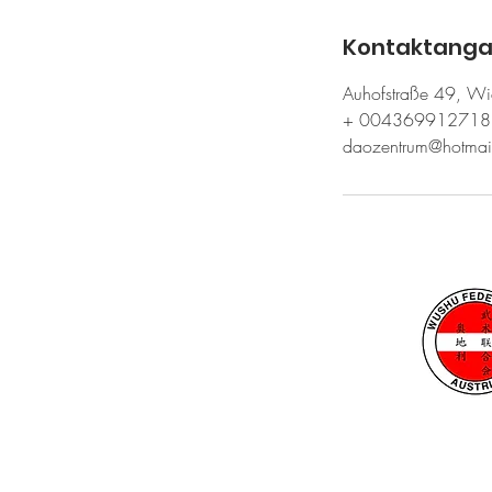
Kontaktang
Auhofstraße 49, Wie
+ 004369912718
daozentrum@hotmai
Die meisten Browser zeigen u
können. Sie bezieht