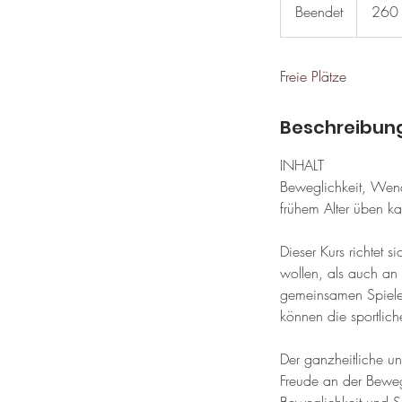
Euro
Beendet
B
260
e
e
Freie Plätze
n
d
e
Beschreibun
t
INHALT
Beweglichkeit, Wend
frühem Alter üben kan
Dieser Kurs richtet s
wollen, als auch an 
gemeinsamen Spielen,
können die sportlich
Der ganzheitliche un
Freude an der Beweg