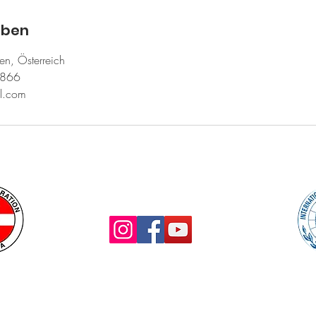
aben
n, Österreich
866
l.com
nterhalb dieser Fußleiste zur Zeit eine Fehlermeldung 40
 sich auf eine Änderung im wix-System und ist für uns irre