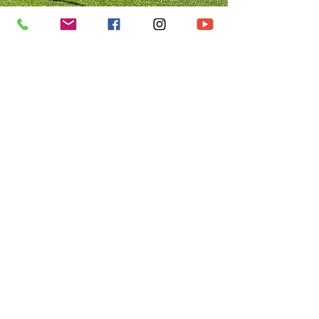
Wushu Sommercamp
Organisation: Österreichischer Wushu
Verband
in Königswiesen
zur Ausschreibung
15. - 22. August
GOLDEN DRAGON -
PRIVATE CLASSES