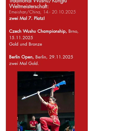
Traditional Wushu/Kungfu
Weltmeisterschaft:
Emeishan/China,
14.- 20.10.2025
zwei Mal 7. Platz!
Czech Wushu Championship,
Brno,
15.11.2025
Gold und Bronze
Berlin Open,
Berlin,
29.11.2025
zwei Mal Gold.