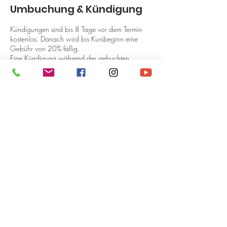
Umbuchung & Kündigung
Kündigungen sind bis 8 Tage vor dem Termin
kostenlos. Danach wird bis Kursbeginn eine
Gebühr von 20% fällig.
Eine Kündigung während der gebuchten
Laufzeit ist nicht möglich, es sei denn es wird
aus medizinischen Gründen ein dauerhaftes
Sportverbot erteilt. Bei schwerer
Erkrankung/Verletzung mit Sportverbot über 4
Trainingswochen werden alternative
Trainingsmethoden nach Ausheilung
(2.Kurs/private Stunde) angeboten.
Kontaktangaben
Auhofstraße 49, Wien, Österreich
+ 004369912718866
daozentrum@hotmail.com